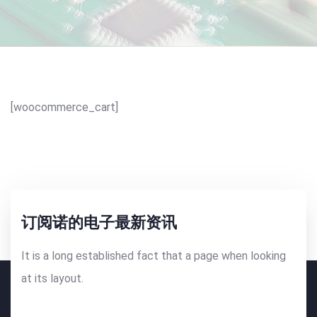
[woocommerce_cart]
订阅诺的电子最新资讯
It is a long established fact that a page when looking
at its layout.