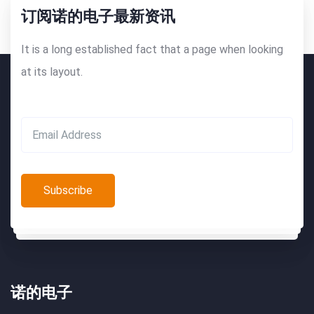
订阅诺的电子最新资讯
It is a long established fact that a page when looking
at its layout.
Search:
诺的电子