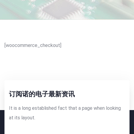
[woocommerce_checkout]
订阅诺的电子最新资讯
It is a long established fact that a page when looking
at its layout.