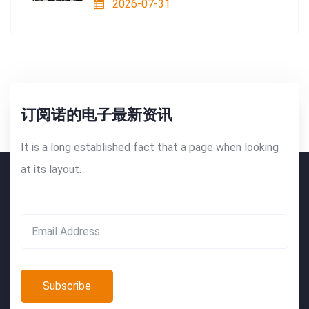
2026-07-31
订阅诺的电子最新资讯
It is a long established fact that a page when looking
at its layout.