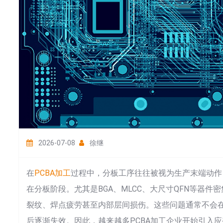
2026-07-08
徐继
在
PCBA加工
过程中，分板工序往往被视为生产末端动作
在分板阶段。尤其是BGA、MLCC、大尺寸QFN等器
裂纹、焊点疲劳甚至内部层间损伤。这些问题通常不会
后逐渐失效。因此，越来越多PCBA加工企业开始引入应变片