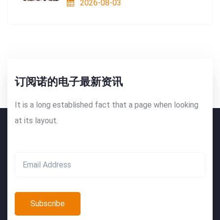
2026-08-03
订阅诺的电子最新资讯
It is a long established fact that a page when looking
at its layout.