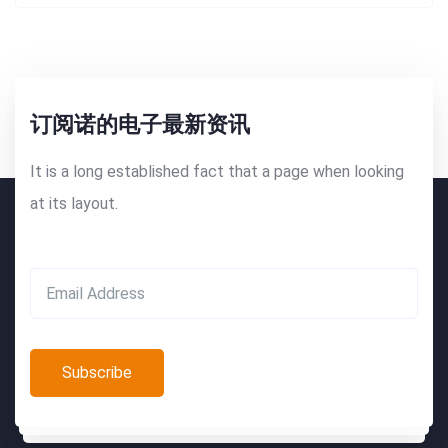
订阅诺的电子最新资讯
It is a long established fact that a page when looking
at its layout.