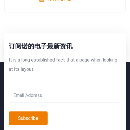
订阅诺的电子最新资讯
It is a long established fact that a page when looking
at its layout.