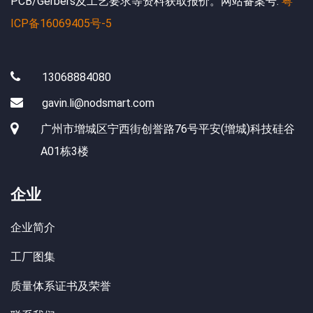
PCB/Gerbers及工艺要求等资料获取报价。网站备案号:
粤
ICP备16069405号-5
13068884080
gavin.li@nodsmart.com
广州市增城区宁西街创誉路76号平安(增城)科技硅谷
A01栋3楼
企业
企业简介
工厂图集
质量体系证书及荣誉