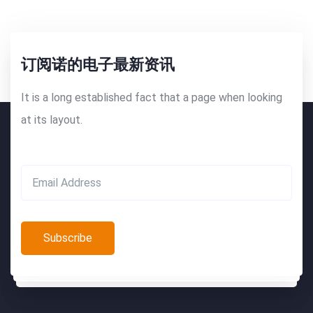
订阅诺的电子最新资讯
It is a long established fact that a page when looking
at its layout.